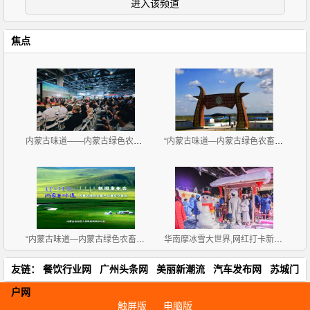
进入该频道
焦点
内蒙古味道——内蒙古绿色农畜产品展览交易会 广州开
“内蒙古味道—内蒙古绿色农畜产品览交易会”11月2-4
“内蒙古味道—内蒙古绿色农畜产品 展览交易会”新闻
华南摩冰雪大世界,网红打卡新地标，国庆节走起！
友链：
餐饮行业网
广州头条网
美丽新潮流
汽车发布网
苏城门
户网
触屏版
电脑版