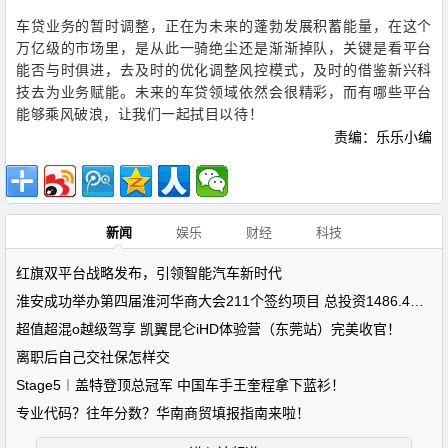
车贷业务的暂时调整，正在为未来的蓬勃发展积蓄能量，在这个
万亿级的市场里，是从此一骑绝尘还是渐渐掉队，关键是看平台
能否与时俱进，去及时的优化调整风控模式，及时的借鉴新兴科
技去为业务赋能。未来的车贷领域依然会很精彩，而有哪些平台
能够乘风破浪，让我们一起拭目以待！
责编：乐乐小编
新闻
娱乐
财经
科技
红旗双平台战略发布，引领智能汽车新时代
淮安成功举办第四届淮河华商大会211个签约项目 总投资1486.4亿元
超值超混o越级驾享 凯翼昆仑iHD体验营（东莞站）完美收官！
离职后自己交社保怎样交
Stage5︱盖特登顶总冠军 中国车手王奎程拿下蓝衫！
专业代码？往年分数？华南商贸填报指南来啦！