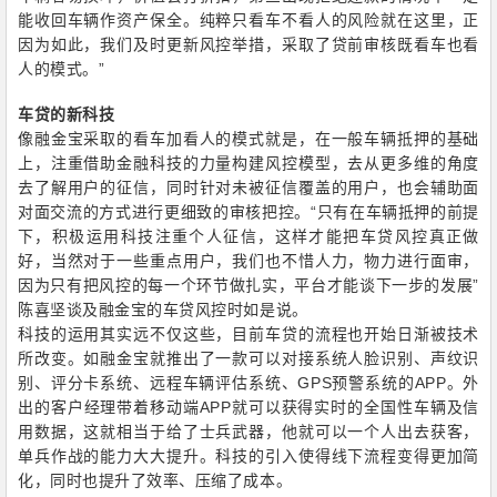
能收回车辆作资产保全。纯粹只看车不看人的风险就在这里，正
因为如此，我们及时更新风控举措，采取了贷前审核既看车也看
人的模式。”
车贷的新科技
像融金宝采取的看车加看人的模式就是，在一般车辆抵押的基础
上，注重借助金融科技的力量构建风控模型，去从更多维的角度
去了解用户的征信，同时针对未被征信覆盖的用户，也会辅助面
对面交流的方式进行更细致的审核把控。“只有在车辆抵押的前提
下，积极运用科技注重个人征信，这样才能把车贷风控真正做
好，当然对于一些重点用户，我们也不惜人力，物力进行面审，
因为只有把风控的每一个环节做扎实，平台才能谈下一步的发展”
陈喜坚谈及融金宝的车贷风控时如是说。
科技的运用其实远不仅这些，目前车贷的流程也开始日渐被技术
所改变。如融金宝就推出了一款可以对接系统人脸识别、声纹识
别、评分卡系统、远程车辆评估系统、GPS预警系统的APP。外
出的客户经理带着移动端APP就可以获得实时的全国性车辆及信
用数据，这就相当于给了士兵武器，他就可以一个人出去获客，
单兵作战的能力大大提升。科技的引入使得线下流程变得更加简
化，同时也提升了效率、压缩了成本。