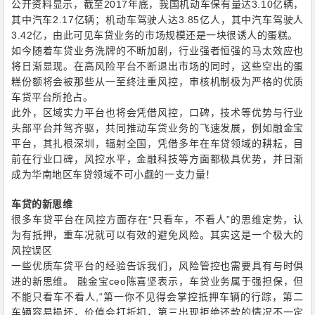
公开资料显示，截至2017年底，我国机动车保有量达3.10亿辆，
其中汽车2.17亿辆；机动车驾驶人达3.85亿人，其中汽车驾驶人
3.42亿，由此可见车贷业务的市场规模还是一块很诱人的蛋糕。
如今随着车贷业务洗牌的不断加剧，行业强者恒强的马太效应也
将日渐显现。在高风险平台不断退出市场的同时，这些空出的蛋
糕份额将会被那些从一至终注重风控，审核机制极为严格的优质
车贷平台所抢占。
此外，区域实力平台也将会凭借风控，口碑，技术等优势与行业
头部平台并驾齐驱，共同推动车贷业务的飞速发展，例如融金宝
平台，其扎根深圳，辐射全国，凭借多年在车贷领域的耕耘，目
前在行业口碑，风控水平，金融科技等方面都极具优势，并日渐
成为华南地区车贷领域不可小觑的一支力量！
车贷的新思维
很多车贷平台在风控方面存在“只看车，不看人”的思维定势，认
为有抵押，重车况就可以有效的避免风险。其实这是一个极大的
风控误区
一些优质车贷平台的经验告诉我们，风险管控也需要具有与时俱
进的新思维。 融金宝ceo陈喜坚表示，车贷业务属于强担保，但
不能只看车不看人,“第一你不见得会掌控抵押车辆的行踪，第二
车辆容易损坏，价值会打折扣，第三出现拒绝还款的情况不一定