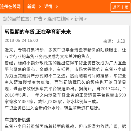
连州在线网
新闻
详情
返回上页
您的当前位置：
广告
>
连州在线网
>
新闻
>
转型期的车贷,正在孕育新未来
2018-05-24 15:00
来源： 未知
近来，专项打黑行动，多家车贷平台清盘等新闻的陆续曝出，让
互金行业的车贷业务再次成为大众关注的焦点。
曾经，标的小额分散政策的推出使得车贷业务首次成为广大互金
平台聚焦的重心，金额小，有抵押，市场大等优势让车贷业务成
为力压其他资产形式的不二之选。然而随着时间的推移，车贷业
务从蓝海慢慢变为红海，而当初隐藏已久的顽疾也开始日渐显
现，进而导致很多车贷平台被迫退出。据统计，自2017年4月至
2018年3月，一年之内涉及车贷业务的正常运营平台数量由590
家缩水至384家，减少了206家，缩水比例超三成。
车贷业务已进入全新的分水岭，转型革新迫在眉睫。
车贷的新机遇
车贷业务目前虽然面临着转型的挑战，但市场潜力依然广阔，据