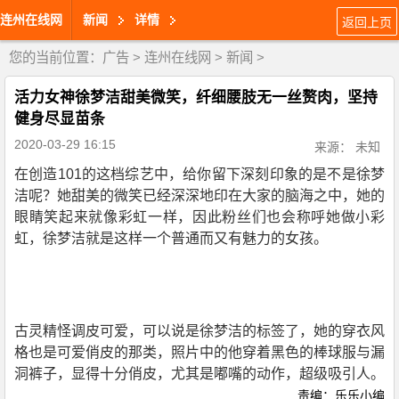
连州在线网
新闻
详情
返回上页
您的当前位置：
广告
>
连州在线网
>
新闻
>
活力女神徐梦洁甜美微笑，纤细腰肢无一丝赘肉，坚持
健身尽显苗条
2020-03-29 16:15
来源： 未知
在创造101的这档综艺中，给你留下深刻印象的是不是徐梦
洁呢？她甜美的微笑已经深深地印在大家的脑海之中，她的
眼睛笑起来就像彩虹一样，因此粉丝们也会称呼她做小彩
虹，徐梦洁就是这样一个普通而又有魅力的女孩。
古灵精怪调皮可爱，可以说是徐梦洁的标签了，她的穿衣风
格也是可爱俏皮的那类，照片中的他穿着黑色的棒球服与漏
洞裤子，显得十分俏皮，尤其是嘟嘴的动作，超级吸引人。
责编：乐乐小编