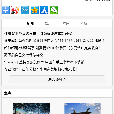
新闻
娱乐
财经
科技
红旗双平台战略发布，引领智能汽车新时代
淮安成功举办第四届淮河华商大会211个签约项目 总投资1486.4亿元
超值超混o越级驾享 凯翼昆仑iHD体验营（东莞站）完美收官！
离职后自己交社保怎样交
Stage5︱盖特登顶总冠军 中国车手王奎程拿下蓝衫！
专业代码？往年分数？华南商贸填报指南来啦！
进入该频道
焦点